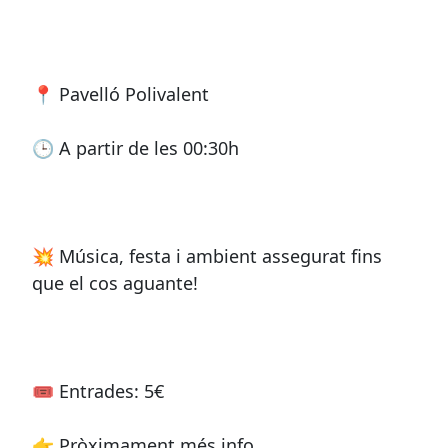
📍 Pavelló Polivalent
🕒 A partir de les 00:30h
💥 Música, festa i ambient assegurat fins
que el cos aguante!
🎟️ Entrades: 5€
👉 Pròximament més info