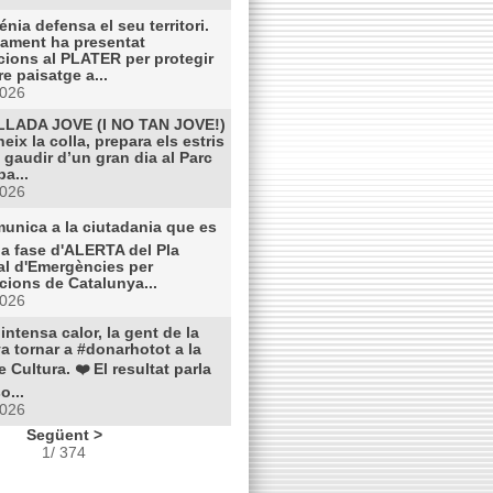
énia defensa el seu territori.
tament ha presentat
cions al PLATER per protegir
re paisatge a...
2026
LLADA JOVE (I NO TAN JOVE!)
eix la colla, prepara els estris
a gaudir d’un gran dia al Parc
a...
2026
munica a la ciutadania que es
la fase d'ALERTA del Pla
al d'Emergències per
cions de Catalunya...
2026
a intensa calor, la gent de la
a tornar a #donarhotot a la
 Cultura. ❤️ El resultat parla
o...
2026
Següent >
1/ 374