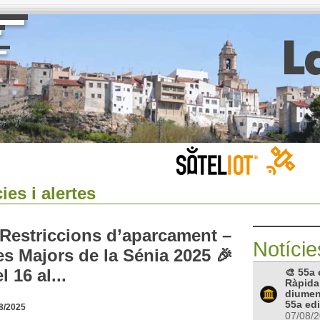
ies i alertes
 Restriccions d’aparcament –
Notície
es Majors de la Sénia 2025 🎉
l 16 al...
🎨 55a 
Ràpida
diumen
55a edi
8/2025
07/08/