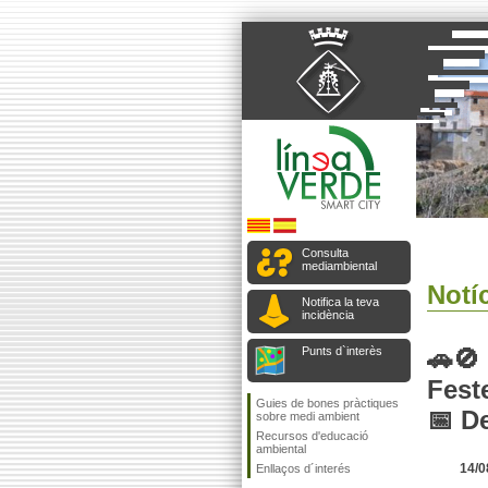
Consulta
mediambiental
Notíc
Notifica la teva
incidència
Punts d`interès
🚗🚫
Fest
Guies de bones pràctiques
📅 De
sobre medi ambient
Recursos d'educació
ambiental
14/0
Enllaços d´interés