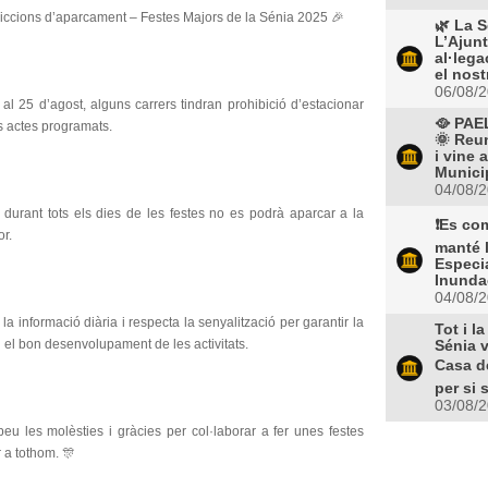
riccions d’aparcament – Festes Majors de la Sénia 2025 🎉
🌿 La S
L’Ajun
al·lega
el nost
06/08/
al 25 d’agost, alguns carrers tindran prohibició d’estacionar
🥘 PAE
s actes programats.
🌞 Reun
i vine 
Municip
04/08/
 durant tots els dies de les festes no es podrà aparcar a la
❗️Es co
r.
manté 
Especi
Inunda
04/08/
a la informació diària i respecta la senyalització per garantir la
Tot i l
i el bon desenvolupament de les activitats.
Sénia v
Casa de
per si s
03/08/
eu les molèsties i gràcies per col·laborar a fer unes festes
r a tothom. 🎊