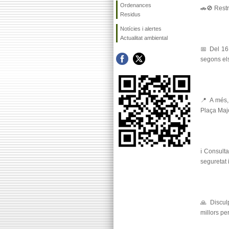
Ordenances
🚗🚫 Rest
Residus
Notícies i alertes
Actualitat ambiental
📅 Del 16 
segons el
📍 A més,
Plaça Majo
ℹ️ Consult
seguretat 
🙏 Disculp
millors pe