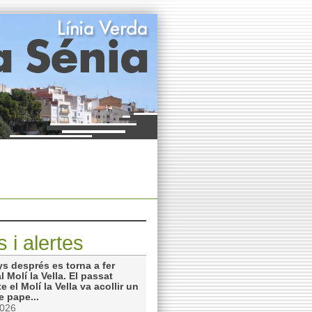
s i alertes
s després es torna a fer
l Molí la Vella. El passat
e el Molí la Vella va acollir un
de pape...
2026