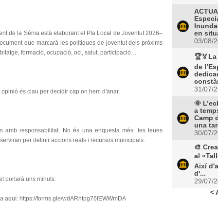
ACTUAL
Especi
Inunda
nt de la Sénia està elaborant el Pla Local de Joventut 2026–
en situ
03/08/
document que marcarà les polítiques de joventut dels pròxims
bitatge, formació, ocupació, oci, salut, participació…
🏆🏅La 
de l’Es
dedicad
constàn
31/07/
 opinió és clau per decidir cap on hem d'anar.
🌞 L’ec
a temps
Camp d
una tar
 amb responsabilitat. No és una enquesta més: les teues
30/07/
serviran per definir accions reals i recursos municipals.
🎨 Crea
al «Tal
Així d'a
d'...
t portarà uns minuts.
29/07/
< 
ipa aquí: https://forms.gle/wdARhtpg76fEWWmDA