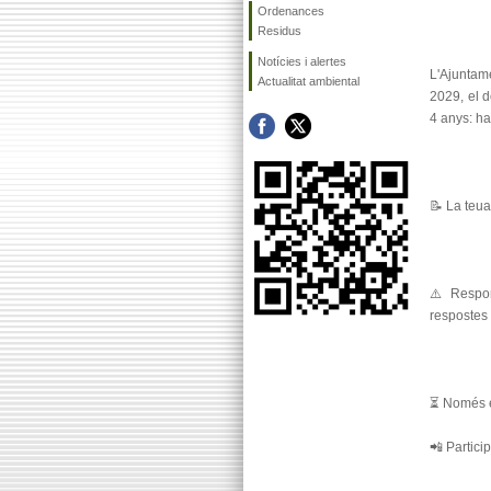
Ordenances
Residus
Notícies i alertes
L'Ajuntame
Actualitat ambiental
2029, el 
4 anys: ha
📝 La teua
⚠️ Respon
respostes 
⏳ Només e
📲 Partic