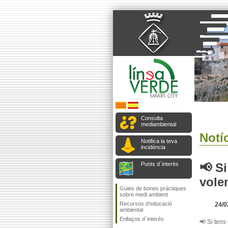
Consulta
mediambiental
Notíc
Notifica la teva
incidència
Punts d`interès
📢 Si
vole
Guies de bones pràctiques
sobre medi ambient
Recursos d'educació
24/0
ambiental
Enllaços d´interés
📢 Si tens