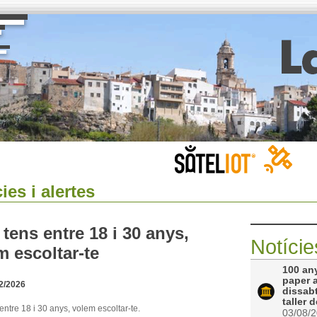
ies i alertes
 tens entre 18 i 30 anys,
Notície
m escoltar-te
100 any
paper a
2/2026
dissabt
taller 
 entre 18 i 30 anys, volem escoltar-te.
03/08/