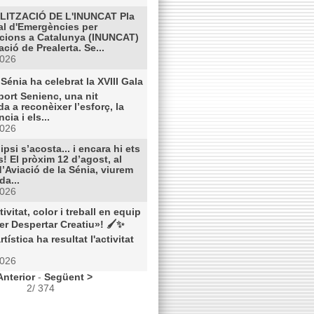
ITZACIÓ DE L'INUNCAT Pla
al d'Emergències per
cions a Catalunya (INUNCAT)
ació de Prealerta. Se...
2026
Sénia ha celebrat la XVIII Gala
port Senienc, una nit
a a reconèixer l’esforç, la
cia i els...
2026
lipsi s’acosta... i encara hi ets
! El pròxim 12 d’agost, al
’Aviació de la Sénia, viurem
da...
2026
tivitat, color i treball en equip
ler Despertar Creatiu»! 🖌️✨
rtística ha resultat l'activitat
2026
Anterior
-
Següent >
2/ 374