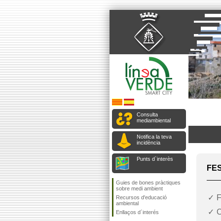
Consulta
mediambiental
Notifica la teva
incidència
Punts d`interès
FE
Guies de bones pràctiques
sobre medi ambient
F
Recursos d'educació
ambiental
C
Enllaços d´interés