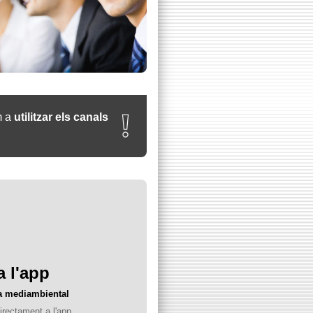
❕
m a
utilitzar els canals
 l'app
ta mediambiental
irectament a l'app