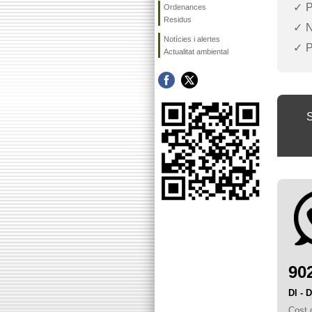
P
Ordenances
Residus
N
Notícies i alertes
P
Actualitat ambiental
S
90
Dl - 
Cost 