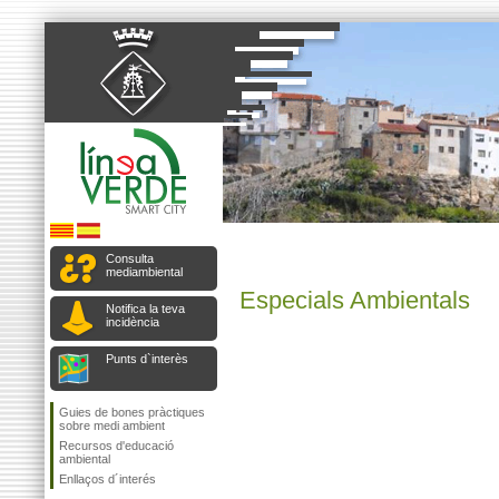
Consulta
mediambiental
Especials Ambientals
Notifica la teva
incidència
Punts d`interès
Guies de bones pràctiques
sobre medi ambient
Recursos d'educació
ambiental
Enllaços d´interés