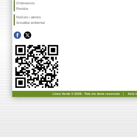
Ordenances
Residus
Notícies i alertes
Actualitat ambiental
Línea Verde ® 2026 - Tots els drets reservats
|
Avís l