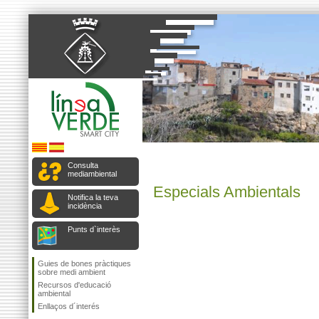
Consulta
mediambiental
Especials Ambientals
Notifica la teva
incidència
Punts d`interès
Guies de bones pràctiques
sobre medi ambient
Recursos d'educació
ambiental
Enllaços d´interés