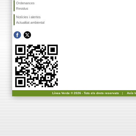
Ordenances
Residus
Notícies i alertes
Actualitat ambiental
Línea Verde ® 2026 - Tots els drets reservats
|
Avís l