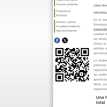
Enlaces de interés
Glosario ambiental
Línea Ver
Ordenanzas
info@lin
Residuos
En el ma
Noticias y alertas
Greenpea
Actualidad ambiental
transició
Agenda Ambiental
cuestión 
las tensi
Ormuz, la 
petróleo 
las renova
La propu
potencias
argumenta
de confli
aprovecha
Miras, co
organizac
Una h
total