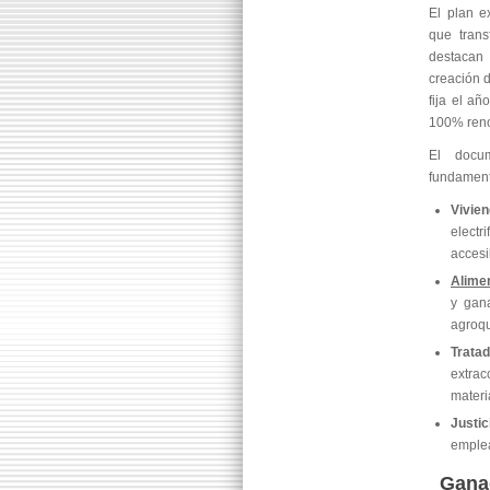
El plan e
que trans
destacan 
creación 
fija el a
100% reno
El docum
fundament
Vivie
elect
accesi
Alime
y gan
agroqu
Tratad
extra
materi
Justic
emplea
Ganad