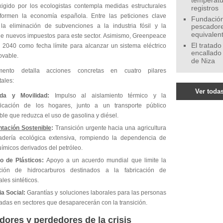
temperatu
xigido por los ecologistas contempla medidas estructurales
registros
formen la economía española. Entre las peticiones clave
Fundación
la eliminación de subvenciones a la industria fósil y la
pescadore
equivalen
de nuevos impuestos para este sector. Asimismo, Greenpeace
El tratado
ño 2040 como fecha límite para alcanzar un sistema eléctrico
encallado
vable.
de Niza
ento detalla acciones concretas en cuatro pilares
ales:
Ver todas
nda y Movilidad:
Impulso al aislamiento térmico y la
rificación de los hogares, junto a un transporte público
ble que reduzca el uso de gasolina y diésel.
ntación Sostenible
:
Transición urgente hacia una agricultura
adería ecológica extensiva, rompiendo la dependencia de
ímicos derivados del petróleo.
o de Plásticos:
Apoyo a un acuerdo mundial que limite la
cción de hidrocarburos destinados a la fabricación de
ales sintéticos.
ia Social:
Garantías y soluciones laborales para las personas
das en sectores que desaparecerán con la transición.
ores y perdedores de la crisis