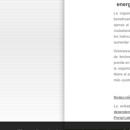
energ
La organi
beneficia
ajenas al
ciudadaní
los hidroc
aumentar l
Greenpeac
de fenóme
puesta en
la organi
libere al 
más «justo
Redacció
La entr
dependen
Portal Li