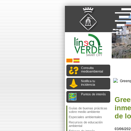
Consulta
medioambiental
Notifica tu
incidencia
Puntos de interés
Gree
inme
Guías de buenas prácticas
sobre medio ambiente
de l
Especiales ambientales
Recursos de educación
ambiental
03/06/202