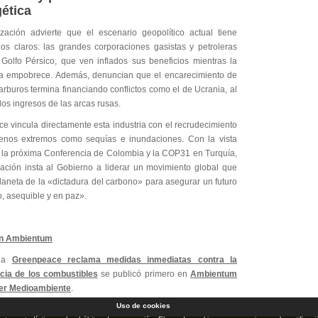
ética
zación advierte que el escenario geopolítico actual tiene
rios claros: las grandes corporaciones gasistas y petroleras
 Golfo Pérsico, que ven inflados sus beneficios mientras la
a empobrece. Además, denuncian que el encarecimiento de
arburos termina financiando conflictos como el de Ucrania, al
os ingresos de las arcas rusas.
e vincula directamente esta industria con el recrudecimiento
nos extremos como sequías e inundaciones. Con la vista
 la próxima Conferencia de Colombia y la COP31 en Turquía,
zación insta al Gobierno a liderar un movimiento global que
planeta de la «dictadura del carbono» para asegurar un futuro
, asequible y en paz».
n Ambientum
ada
Greenpeace reclama medidas inmediatas contra la
cia de los combustibles
se publicó primero en
Ambientum
der Medioambiente
.
Uso de cookies