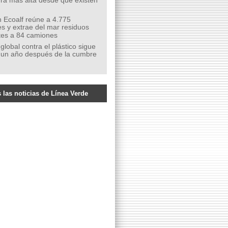
ra más alta desde que existen
 Ecoalf reúne a 4.775
s y extrae del mar residuos
tes a 84 camiones
 global contra el plástico sigue
 un año después de la cumbre
 las noticias de Línea Verde