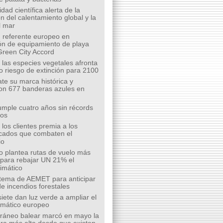
ad científica alerta de la
n del calentamiento global y la
l mar
 referente europeo en
ión de equipamiento de playa
Green City Accord
 las especies vegetales afronta
o riesgo de extinción para 2100
te su marca histórica y
on 677 banderas azules en
mple cuatro años sin récords
íos
los clientes premia a los
cados que combaten el
io
o plantea rutas de vuelo más
s para rebajar UN 21% el
limático
tema de AEMET para anticipar
de incendios forestales
siete dan luz verde a ampliar el
limático europeo
rráneo balear marcó en mayo la