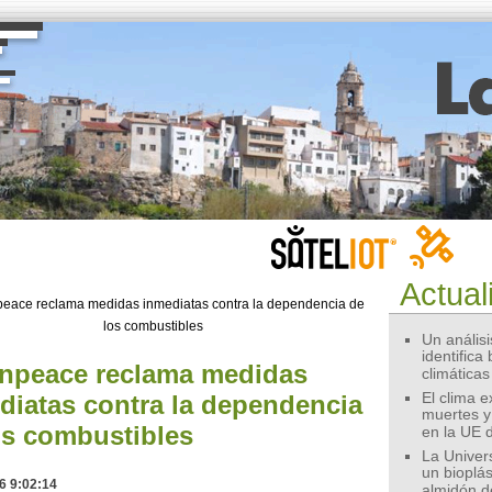
Actual
Un análisis
identifica
npeace reclama medidas
climáticas
diatas contra la dependencia
El clima 
muertes y
os combustibles
en la UE 
La Univer
un bioplás
6 9:02:14
almidón d