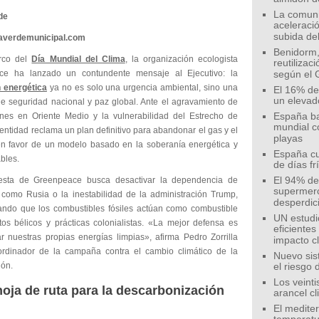
La comunid
de
aceleració
subida de
eaverdemunicipal.com
Benidorm,
rco del
Día Mundial del Clima
, la organización ecologista
reutilizac
ce ha lanzado un contundente mensaje al Ejecutivo: la
según el 
n energética
ya no es solo una urgencia ambiental, sino una
El 16% de
un elevad
de seguridad nacional y paz global. Ante el agravamiento de
ones en Oriente Medio y la vulnerabilidad del Estrecho de
España ba
mundial c
entidad reclama un plan definitivo para abandonar el gas y el
playas
en favor de un modelo basado en la soberanía energética y
España cu
bles.
de días fr
esta de Greenpeace busca desactivar la dependencia de
El 94% de 
supermer
 como Rusia o la inestabilidad de la administración Trump,
desperdic
ndo que los combustibles fósiles actúan como combustible
UN estudi
ctos bélicos y prácticas colonialistas. «La mejor defensa es
eficiente
r nuestras propias energías limpias», afirma Pedro Zorrilla
impacto c
ordinador de la campaña contra el cambio climático de la
Nuevo sis
ión.
el riesgo 
Los veinti
oja de ruta para la descarbonización
arancel c
El medite